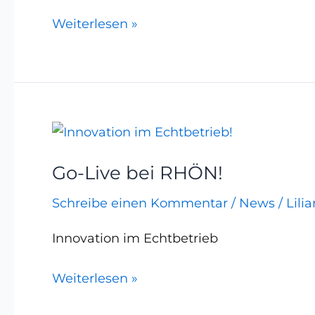
Weiterlesen »
Go-
Live
Go-Live bei RHÖN!
bei
RHÖN!
Schreibe einen Kommentar
/
News
/
Lili
Innovation im Echtbetrieb
Weiterlesen »