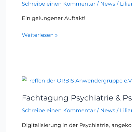
Schreibe einen Kommentar
/
News
/
Lili
DMEA
2025
Ein gelungener Auftakt!
Weiterlesen »
Fachtagung
Psychiatrie
Fachtagung Psychiatrie & P
&
Psychosomatik
Schreibe einen Kommentar
/
News
/
Lili
Digitalisierung in der Psychiatrie, ang