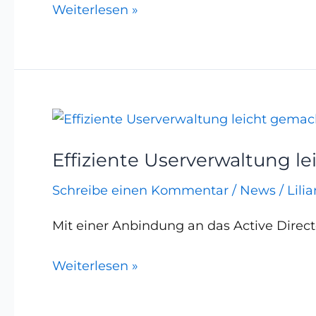
Weiterlesen »
Bewährtes
zurückgegriffen
werden.
Effiziente
Userverwaltung
Effiziente Userverwaltung l
leicht
gemacht!
Schreibe einen Kommentar
/
News
/
Lili
Mit einer Anbindung an das Active Direct
Weiterlesen »