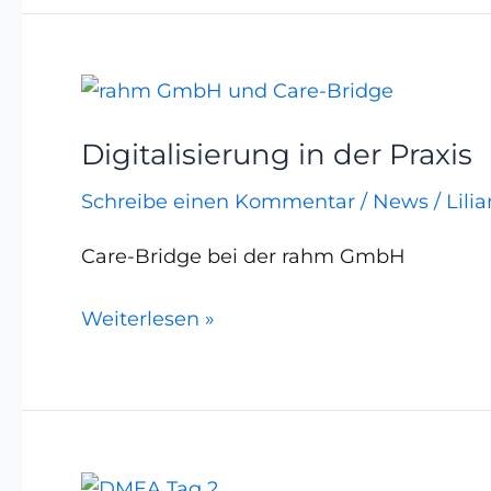
Digitalisierung
in
Digitalisierung in der Praxis
der
Praxis
Schreibe einen Kommentar
/
News
/
Lili
Care-Bridge bei der rahm GmbH
Weiterlesen »
Es