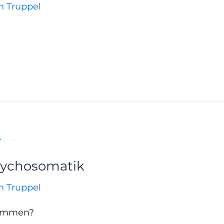
an Truppel
sychosomatik
an Truppel
ekommen?