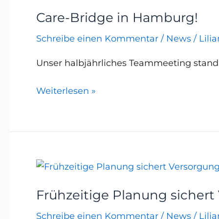
Bridge
Care-Bridge in Hamburg!
in
Hamburg!
Schreibe einen Kommentar
/
News
/
Lili
Unser halbjährliches Teammeeting stand
Weiterlesen »
Frühzeitige
Planung
Frühzeitige Planung sichert
sichert
Versorgung
Schreibe einen Kommentar
/
News
/
Lili