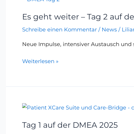
geht
Es geht weiter – Tag 2 auf 
weiter
–
Schreibe einen Kommentar
/
News
/
Lili
Tag
2
Neue Impulse, intensiver Austausch und
auf
Weiterlesen »
der
DMEA
2025!
Tag
1
Tag 1 auf der DMEA 2025
auf
der