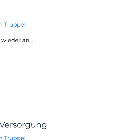
an Truppel
 wieder an…
 Versorgung
an Truppel