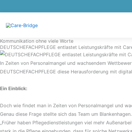
Zum
Suche…
Inhalt
springen
Kommunikation ohne viele Worte
DEUTSCHEFACHPFLEGE entlastet Leistungskräfte mit Car
In Zeiten von Personalmangel und wachsendem Wettbewerbsd
DEUTSCHEFACHPFLEGE diese Herausforderung mit digitaler 
Ein Einblick:
Doch wie findet man in Zeiten von Personalmangel und wa
Genau diese Frage stellte sich das Team um Blankenhagen.
„Früher haben Pflegedienstleistungen viel mehr Außenarbeit 
stark in die Pflege eingebunden, dass für solche Netzwerk