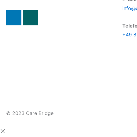
info@
L
X
i
i
Telef
n
n
+49 8
k
g
e
d
i
n
-
i
n
© 2023 Care Bridge