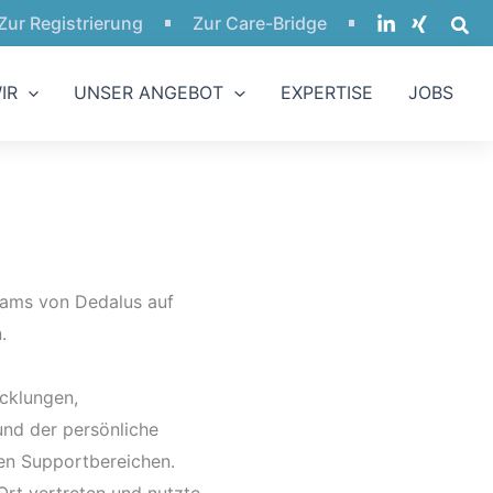
Zur Registrierung
Zur Care-Bridge
IR
UNSER ANGEBOT
EXPERTISE
JOBS
eams von Dedalus auf
.
icklungen,
nd der persönliche
en Supportbereichen.