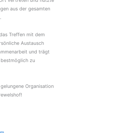
rt vertreten und nutzte
legen aus der gesamten
.
 das Treffen mit dem
rsönliche Austausch
sammenarbeit und trägt
 bestmöglich zu
ie gelungene Organisation
rewelshof!
um