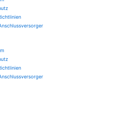
hutz
ichtlinien
Anschlussversorger
um
hutz
ichtlinien
Anschlussversorger